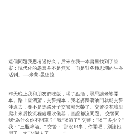
這個問題我思考過好久，后來在我一本書里找到了答
案：現代化的愚蠢并不是無知，而是對各種思潮的生吞
活剝。—-米蘭-昆德拉
昨天晚上我和朋友們吃飯，喝了點酒，尋思讓老婆開
車。路上查酒駕，交警攔車，我老婆踩著油門就朝交警
沖過去，要不是馬路牙子交警就光榮了。交警從花壇里
爬出來后按流程處理吹儀器，查證都沒問題。 交警問
我“為什么你不開車？” 我“喝酒了” 交警："喝了多少？"
我：“三瓶啤酒。” 交警：“那沒JB事，你開吧，別讓她
開了，太TM嚇人了。。。”