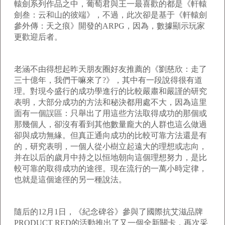
轅劍系列作品之中，葡萄君與王一最喜歡的都是《軒轅
劍叁：云和山的彼端》，不過，此次卻是基于《軒轅劍
參外傳：天之痕》開發的ARPG，因為，數據顯示玩家
更歡迎后者。
老涵不由得想起昨天朋友圈好友推薦的《劉慈欣：走了
三十億年，我們干嘛來了?》，其中有一段說得很有道
理。對現今盛行的成功學進行的比較嚴肅和嚴謹的研究
表明，大部分成功的方法和秘決都用處不大，因為這里
面有一個誤區：只舉出了用這些方法取得成功的那個或
那幾個人，卻沒有看到其他數量龐大的人群也這么做過
卻與成功無緣。但真正通向成功的比較可靠方法還是有
的，研究表明，一個人從小樹立起遠大的理想或志向，
并在以后的歲月中持之以恒地朝向這個理想努力，是比
較可靠的取得成功的途徑。現在流行的一萬小時定律，
也就是這個途徑的另一種說法。
隨后的12月1日，《紀念碑谷》參與了國際抗艾滋品牌
PRODUCT RED的活動推出了又一個全新關卡，再次采