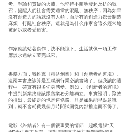
考、爭論和質疑的火爐。他堅持不懈地發起反抗的號
召，提醒人們社會需要適當的混亂、無秩序，因為如果
沒有創造力的話就沒有人類，而所有的創造力都會制造
麻煩，打亂社會秩序。這就是為什么作家會這么經常地
被起訴或者受迫害。
作家應該站著寫作，決不能跪下。生活就像一項工作，
應該永遠站立著完成它。
書籍方面，我推薦《精益創業》和《創新者的窘境》。
這兩本書應該算是互聯網行業必讀書籍了。但我讀的過
程中，確實有很多切身感受。例如，《創新者的窘境》
中提到新業務應該跟舊業務分離獨立。事實證明，聚效
的推出，最終走的也是這條路。只是如果能早點意識
到，就不會耗費幾個月時間試圖從內部推進而不得了。
電影《終結者》有一個很重要的情節：超級電腦“天
網”產生自主意識，控制美國核武器并向俄羅斯發射，