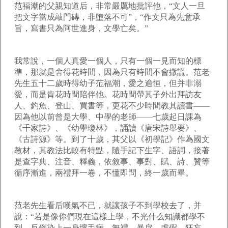
范福潮的父親知道后，非常嚴厲地批評他，“文人一旦
把文字當成敲門磚，非墮落不可”，“作文只為先意承
旨，寫書只為阿世進身，文學亡矣。”
我常說，一個人真愛一個人，只有一個一見而知的標
準，那就是舍得花時間，因為只有時間不會撒謊。范老
先生五十二歲時得幼子范福潮，愛之逾恒，但并非溺
愛，而是肯花時間陪伴他。花時間帶其子外出拜訪友
人、釣魚、登山、買書等，更花不少時間教其讀書——
因為他以前曾是大學、中學的老師——七歲起日課為
《千家詩》、《幼學瓊林》，誦讀《唐宋詩舉要》、
《古詩源》等。到了十歲，其父以《初學記》作為國文
教材，其教法比較有特點，隨手記下生字、語詞，接著
是查字典、注音、釋義，依敘事、事對、賦、詩、贊等
循序漸進，兩禮拜一卷，不懂即問，終一歲而畢。
范老先生看后嘆氣不已，就讓孩子不到學校去了，并
說：“若是像你們現在這樣上學，不光什么知識都學不
到，反倒染上一身壞毛病，無禮、暴戾、虛假、狂妄，