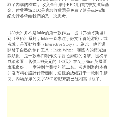
取了內購的模式， 收入全部贈予RED用作抗擊艾滋病基
金。付費手游DLC是應該收費還是免費？這是ustwo和
紀念碑谷帶給我們的又一次思考。
《80天》并不是Inkle的第一款作品，從《弗蘭肯斯坦》
到《巫術》系列，Inkle一直專注于做文字冒險游戲，或
者說，是互動故事（Interactive Story）。為此，他們還
開發了自己的制作工具：Inkle Writer，和國內的橙光游
戲類似，是一款專門制作文字冒險游戲的引擎。從榜單
成績來看，售價4.99美元的《80天》在App Store英國區
表現良好，一度沖到付費榜的第二名。考慮到游戲本身
并沒有精心設計付費機制，這樣的成績對于一款制作精
良、內涵深厚的文字AVG游戲來說已經相當可觀了。