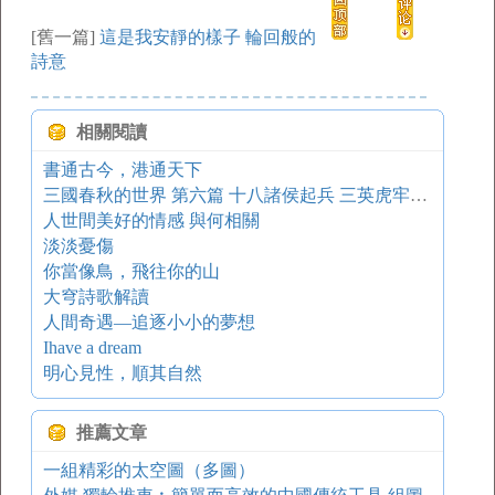
[舊一篇]
這是我安靜的樣子 輪回般的
詩意
相關閱讀
書通古今，港通天下
三國春秋的世界 第六篇 十八諸侯起兵 三英虎牢大戰
人世間美好的情感 與何相關
淡淡憂傷
你當像鳥，飛往你的山
大穹詩歌解讀
人間奇遇—追逐小小的夢想
Ihave a dream
明心見性，順其自然
推薦文章
一組精彩的太空圖（多圖）