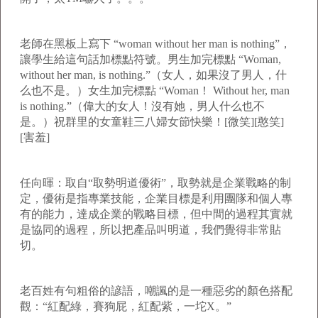
老師在黑板上寫下 “woman without her man is nothing”，
讓學生給這句話加標點符號。男生加完標點 “Woman,
without her man, is nothing.”（女人，如果沒了男人，什
么也不是。）女生加完標點 “Woman！ Without her, man
is nothing.”（偉大的女人！沒有她，男人什么也不
是。）祝群里的女童鞋三八婦女節快樂！[微笑][憨笑]
[害羞]
任向暉：取自“取勢明道優術”，取勢就是企業戰略的制
定，優術是指專業技能，企業目標是利用團隊和個人專
有的能力，達成企業的戰略目標，但中間的過程其實就
是協同的過程，所以把產品叫明道，我們覺得非常貼
切。
老百姓有句粗俗的諺語，嘲諷的是一種惡劣的顏色搭配
觀：“紅配綠，賽狗屁，紅配紫，一坨X。”