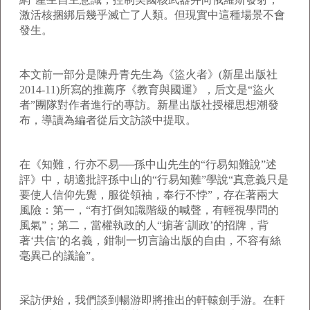
激活核捆綁后幾乎滅亡了人類。但現實中這種場景不會
發生。
本文前一部分是陳丹青先生為《盜火者》(新星出版社
2014-11)所寫的推薦序《教育與國運》，后文是“盜火
者”團隊對作者進行的專訪。新星出版社授權思想潮發
布，導讀為編者從后文訪談中提取。
在《知難，行亦不易──孫中山先生的“行易知難說”述
評》中，胡適批評孫中山的“行易知難”學說“真意義只是
要使人信仰先覺，服從領袖，奉行不悖”，存在著兩大
風險：第一，“有打倒知識階級的喊聲，有輕視學問的
風氣”；第二，當權執政的人“掮著‘訓政’的招牌，背
著‘共信’的名義，鉗制一切言論出版的自由，不容有絲
毫異己的議論”。
采訪伊始，我們談到暢游即將推出的軒轅劍手游。在軒