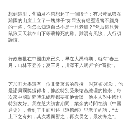
想到這里，葡萄君不禁想起了一個段子：有只黃鼠狼在
雞國的山崖上立了一塊牌子“如果沒有經歷過奮不顧身
的一躍，你怎么知道自己不是一只老鷹？”然后這只黃
鼠狼天天就在山下等著摔死的雞。雞湯有風險，入行須
謹慎。
行政審批在中國由來已久，早在大禹時期，就有“春三
月，山林不登斧；夏三月，川澤不入網罟”的“審批”。
芝加哥大學還有一位非常著名的教授，叫莫頓·米勒，他
是諾貝爾獎獲得者，據說特別受朱镕基總理的推崇，每
次來中國訪問時朱總理都要和他會談，他本人對中國也
特別友好。我在芝大讀書期間，業余的時間在讀《中國
通史》，看到了里面引述《道德經》里老子的話，“太
上下之有知，其次親而譽之，再次畏之，最次悔之”。