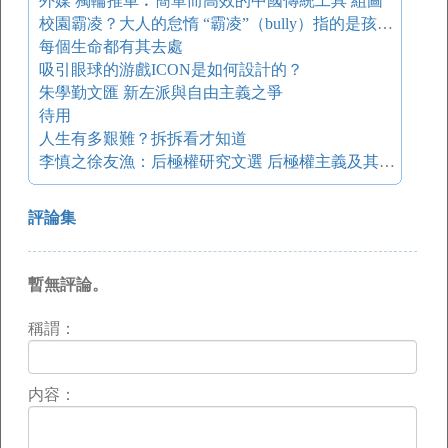
外媒 獨輪推車︰簡單而高效的中國傳統工具 組圖
校園霸凌？大人的怠惰 “霸凌”（bully）指的是孩子們之間，權利不平等的欺凌與壓迫，它是一個長期存在于學生校園的現象，專指孩子之間進行惡意欺負的情形
每個生命都有其去處
吸引眼球的游戲ICON是如何設計的？
朱學勤文匯 新左派與自由主義之爭
待用
人生有多艱難？拆拆看才知道
李慎之徐友漁：后極權研究文選 后極權主義及其反抗
評論集
暫無評論。
稱謂：
内容：