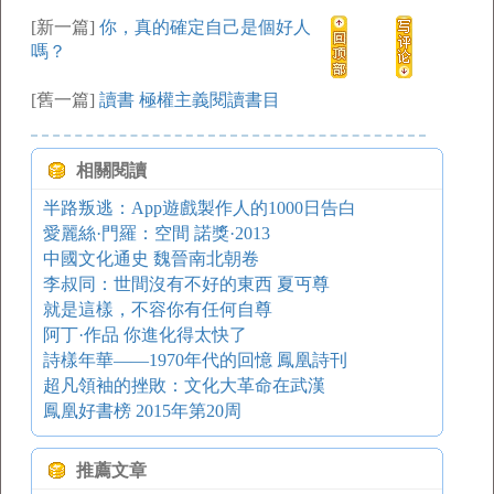
[新一篇]
你，真的確定自己是個好人
嗎？
[舊一篇]
讀書 極權主義閱讀書目
相關閱讀
半路叛逃：App遊戲製作人的1000日告白
愛麗絲·門羅：空間 諾獎·2013
中國文化通史 魏晉南北朝卷
李叔同：世間沒有不好的東西 夏丏尊
就是這樣，不容你有任何自尊
阿丁·作品 你進化得太快了
詩樣年華——1970年代的回憶 鳳凰詩刊
超凡領袖的挫敗：文化大革命在武漢
鳳凰好書榜 2015年第20周
推薦文章