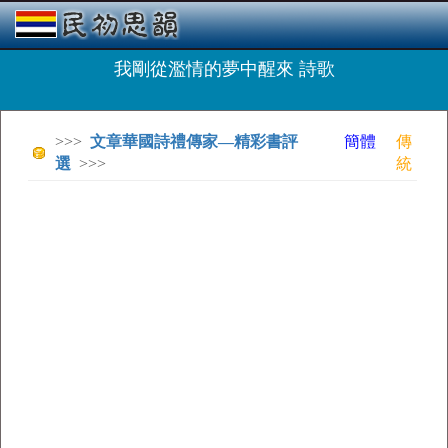
我剛從濫情的夢中醒來 詩歌
>>>
文章華國詩禮傳家—精彩書評
簡體
傳
選
>>>
統