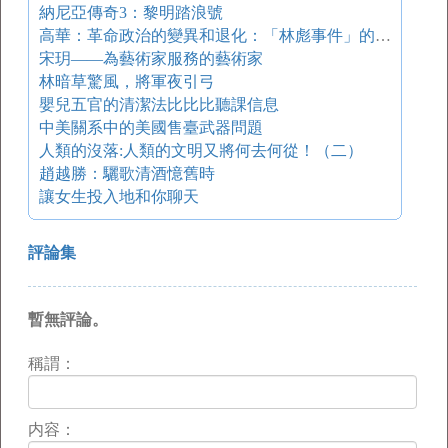
納尼亞傳奇3：黎明踏浪號
高華：革命政治的變異和退化：「林彪事件」的再考察（上）
宋玥——為藝術家服務的藝術家
林暗草驚風，將軍夜引弓
嬰兒五官的清潔法比比比聽課信息
中美關系中的美國售臺武器問題
人類的沒落:人類的文明又將何去何從！（二）
趙越勝：驪歌清酒憶舊時
讓女生投入地和你聊天
評論集
暫無評論。
稱謂：
内容：