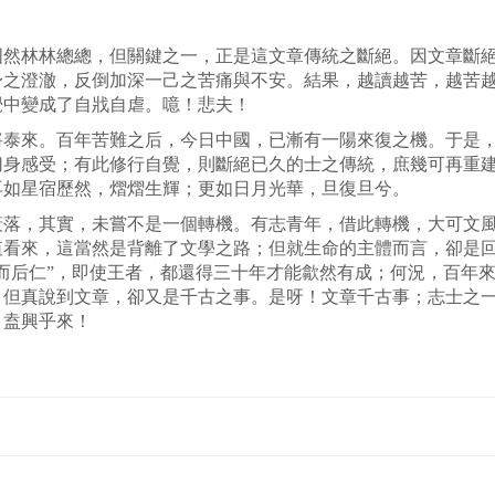
固然林林總總，但關鍵之一，正是這文章傳統之斷絕。因文章斷
身之澄澈，反倒加深一己之苦痛與不安。結果，越讀越苦，越苦
覺中變成了自戕自虐。噫！悲夫！
來。百年苦難之后，今日中國，已漸有一陽來復之機。于是，
切身感受；有此修行自覺，則斷絕已久的士之傳統，庶幾可再重
再如星宿歷然，熠熠生輝；更如日月光華，旦復旦兮。
，其實，未嘗不是一個轉機。有志青年，借此轉機，大可文風
值看來，這當然是背離了文學之路；但就生命的主體而言，卻是
而后仁”，即使王者，都還得三十年才能歙然有成；何況，百年
；但真說到文章，卻又是千古之事。是呀！文章千古事；志士之
，盍興乎來！