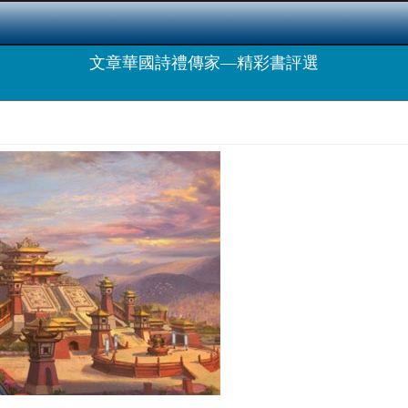
文章華國詩禮傳家—精彩書評選