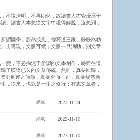
絕，不復清明，不再朗然，故讀書人盡管浸淫于
越讀。讀書人本想從文字中獲得解脫，沒想到，
所謂國學，蔚然成風；儒釋道三家，骎骎然勃
建。士再現，文脈可續；文脈一旦涌動，則文章
一變，不必拘泥于所謂的文學創作，轉而往道
回歸了暌違已久的文章傳統。然而，真要回歸，
來歷史氣運之傾頹，真要全面匡正，真要粲然新
一生，從來，也就是一生之修行；有志文章者，
2023-11-24
網載
2023-11-10
網載
2023-11-10
網載