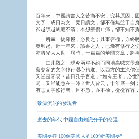
百年來，中國讀書人之苦痛不安，究其原因，
文字，成日為文，竟日讀文，卻不僅無益于自
卻越讀越糾纏不清；本想療傷止痛，卻不知不
所幸，物雖極，必反之；凡事否極，亦終將泰
發興起。近十年來，讀書之人，已漸有修行之
亦將光大人世。屆時，一篇篇的華國文章，將
由此觀之，現今兩岸不約而同地高喊文學衰落
藝交參的文字修行潛心精進。以西方的主流價
又豈是容易？昔日孔子言道，“如有王者，必世
局，又豈能急在一時？世人皆云，十年磨一劍
有志文字修行者，且不急，亦不徐，從從容容
致漂流瓶的發現者
逝去的年代 中國自由知識分子的命運
美國夢尋 100個美國人的100個“美國夢”