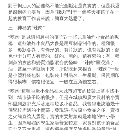
對于掏油人的話雖然不能完全斷定是真實的，但是我還
是感到痛心疾首，因為“辣肉”對于一個整天和孩子在一
起的教育工作者來說，簡直太熟悉了。
三．神秘的“辣肉”
“辣肉”是城鎮和農村的孩子對一些兒童油炸小食品的昵
稱，這些油炸小食品大多是用豆制品制作的。種類很
多，形狀各異，有條形的、有片狀的、也有塊狀的；顏
色也十分可人有黃的、紅的、黑的、還有紫的；有一種
刺鼻的孜然和變質油脂混合的怪味，“辣肉”里浸滿了
油，甚至一擠就滴下來，所以吃起來很香；“辣肉”一般
是小塑料袋包裝，包裝袋上對品名、生產期、保質期印
得很模糊，價格很便宜，一般在五角錢左右。
“辣肉”這種垃圾小食品在大城市超市的貨架上基本找不
到，城市孩子吃的很少，但是在城鎮和廣大農村的小賣
部里到處都充斥著這種垃圾小食品。我曾經走訪過幾十
個學校周邊的小賣部，發現這些垃圾小食品之多，賣得
之火簡直讓人震驚，賣的主要對象就是本地的中小學
生，因為城鄉的學生家境普遍較差，家長對孩子的食品
安全又不太重視，這些價格便宜又油多味香的所謂“辣