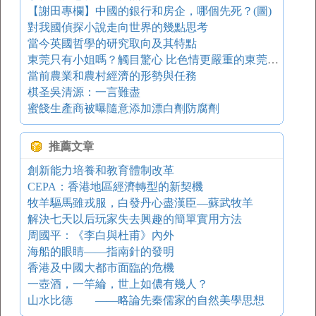
【謝田專欄】中國的銀行和房企，哪個先死？(圖)
對我國偵探小說走向世界的幾點思考
當今英國哲學的研究取向及其特點
東莞只有小姐嗎？觸目驚心 比色情更嚴重的東莞丐幫
當前農業和農村經濟的形勢與任務
棋圣吳清源：一言難盡
蜜餞生產商被曝隨意添加漂白劑防腐劑
推薦文章
創新能力培養和教育體制改革
CEPA：香港地區經濟轉型的新契機
牧羊驅馬雖戎服，白發丹心盡漢臣―蘇武牧羊
解決七天以后玩家失去興趣的簡單實用方法
周國平：《李白與杜甫》內外
海船的眼睛――指南針的發明
香港及中國大都市面臨的危機
一壺酒，一竿綸，世上如儂有幾人？
山水比德 ——略論先秦儒家的自然美學思想