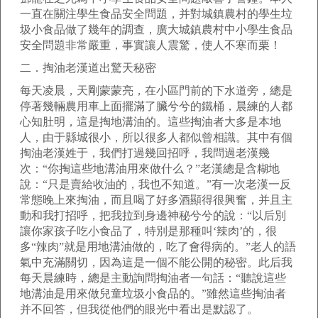
一直在關注學生食品安全問題，并對城鎮農村的學生垃
圾小食品做了幾年的調查，廣大城鎮農村中小學生食品
安全問題非常嚴重，事實讓人震驚，使人不寒而栗！
二．掏油老漢道出驚天秘密
每天凌晨，天剛蒙蒙亮，在小區門前的下水道旁，總是
停著幾輛農用車上面擺滿了臟兮兮的鐵桶，晨練的人都
心知肚明，這是掏地溝油的。這些掏油者大多是本地
人，由于縣城很小，所以很多人都似曾相識。其中有個
掏油老漢姓于，我們打過幾回招呼，我問過老漢幾
次：“你掏這些地溝油用來做什么？”老漢總是含糊地
說：“只是賣給收油的，我也不知道。”有一次老漢一反
常態晚上來掏油，而且喝了好多酒顯得很興奮，并且主
動和我打招呼，把我拉到身邊神秘兮兮的說：“以后別
讓你家孩子吃小食品了，特別是那種叫‘辣肉’的，很
多“辣肉”就是用地溝油做的，吃了會得病的。”老人的語
氣中充滿關切，因為這是一個不能公開的秘密。此后我
每天晨練時，總是主動詢問掏油者一句話：“聽說這些
地溝油是用來做兒童垃圾小食品的。”雖然這些掏油者
并不回答，但我從他們的眼光中看出是默認了。