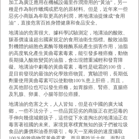
加工為廣泛應用在機械設備里作潤滑用的“黃油”，另一
種是作為制作蠟燭或肥皂的原材料。但是，近年來一些
惡劣小商販為牟取更高的利潤，將地溝油提煉成“食用
油”，直接危害百姓身體健康和食品安全。
地溝油的危害很大。據科學試驗測定，地溝油的酸敗、
羰基價遠遠超出國家規定的食用油衛生指標。酸敗油脂
對機體的細胞色素酶等幾種酶系統產生損害作用，油脂
的高度氧化產生黃曲霉素毒素，能引發多種癌癥，動物
長期攝入酸敗變質的油脂，會出現體重減輕和發育障
礙。地溝油中劇毒的黃曲霉素，毒性是砒霜的100 倍，
是目前發現的最強的化學致癌物質。實驗證明，長期低
劑量使用黃曲霉素可以使動物100％患上肝癌，而且，
在其他部位也可以發生癌癥，如胃腺癌、腎癌、直腸癌
及乳腺、卵巢、小腸等部位癌腫。
地溝油的危害之大，人人皆知，但是在中國的廣大城
鄉，一些不法分子，一些品質惡劣的商販正在把惡毒的
手伸向幾億城鄉孩子，這些從下水道掏出的地溝油正在
毒害著祖國的未來。家境貧寒樸實無知的孩子們被垃圾
食品的廉價和油香所吸引，每天一至兩袋的速度攝取
100％的致癌物質黃曲霉素，而且要吃近十年，面對這