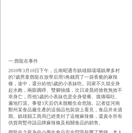
一.鄧龍在事件
2010年3月10日下午，云南昭通市鎮雄縣場壩鎮摩多村
的7歲男童鄧龍在放學后用5角錢買了一袋香脆的麻辣
條，途中，還分給他5歲的小表妹吃。回家不久就全身
起水皰，兩眼圓睜、雙腳抽搐，次日凌晨經搶救無效不
幸身亡，而他5歲的小表妹也是全身發癢、腹痛嘔吐、
遍地打滾。事發3天后仍未脫離生命危險。記者從河南
鄭州某食品廠生產的這個品包裝袋上看見，食品并未過
期。鎮雄縣工商局已經查封了這種麻辣條，還責令所有
供貨商暫停該品牌麻辣條及相關食品的銷售。
鄧龍在之死為中小學生食品安全問題敲響了警鐘。本人