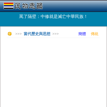
罵了隔壁：中修就是滅亡中華民族！
>>>
當代歷史與思想
>>>
簡體
傳統