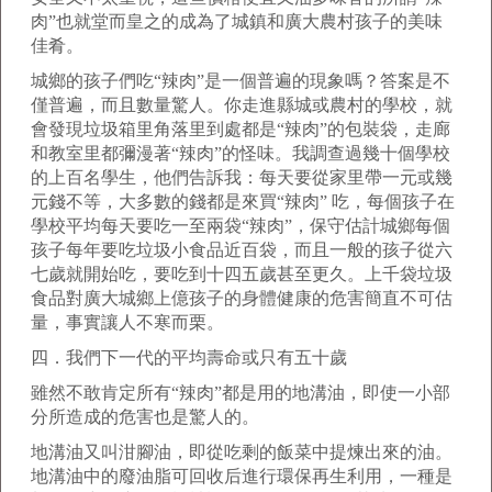
肉”也就堂而皇之的成為了城鎮和廣大農村孩子的美味
佳肴。
城鄉的孩子們吃“辣肉”是一個普遍的現象嗎？答案是不
僅普遍，而且數量驚人。你走進縣城或農村的學校，就
會發現垃圾箱里角落里到處都是“辣肉”的包裝袋，走廊
和教室里都彌漫著“辣肉”的怪味。我調查過幾十個學校
的上百名學生，他們告訴我：每天要從家里帶一元或幾
元錢不等，大多數的錢都是來買“辣肉” 吃，每個孩子在
學校平均每天要吃一至兩袋“辣肉”，保守估計城鄉每個
孩子每年要吃垃圾小食品近百袋，而且一般的孩子從六
七歲就開始吃，要吃到十四五歲甚至更久。上千袋垃圾
食品對廣大城鄉上億孩子的身體健康的危害簡直不可估
量，事實讓人不寒而栗。
四．我們下一代的平均壽命或只有五十歲
雖然不敢肯定所有“辣肉”都是用的地溝油，即使一小部
分所造成的危害也是驚人的。
地溝油又叫泔腳油，即從吃剩的飯菜中提煉出來的油。
地溝油中的廢油脂可回收后進行環保再生利用，一種是