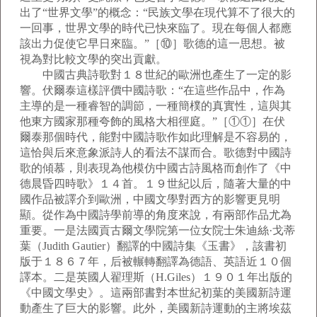
出了“世界文學”的概念：“民族文學在現代算不了很大的
一回事，世界文學的時代已快來臨了。現在每個人都應
該出力促使它早日來臨。”［⑩］歌德的這一思想。被
視為對比較文學的突出貢獻。
中國古典詩歌對１８世紀的歐洲也產生了一定的影
響。伏爾泰這樣評價中國詩歌：“在這些作品中，作為
主導的是一種睿智的調節，一種簡樸的真實性，這與其
他東方國家那種夸飾的風格大相徑庭。”［①①］在伏
爾泰那個時代，能對中國詩歌作如此理解是不容易的，
這恰與后來意象派詩人的看法不謀而合。歌德對中國詩
歌的傾慕，則表現為他模仿中國古詩風格而創作了《中
德晨昏四時歌》１４首。１９世紀以后，隨著大量的中
國作品被譯介到歐洲，中國文學對西方的影響更見明
顯。從作為中國詩學前導的角度來說，有兩部作品尤為
重要。一是法國貢古爾文學院第一位女院士朱迪絲·戈蒂
葉（Judith Gautier）翻譯的中國詩集《玉書》，該書初
版于１８６７年，后被輾轉翻譯為德語、英語近１０個
譯本。二是英國人翟理斯（H.Giles）１９０１年出版的
《中國文學史》。這兩部書對本世紀初葉的美國新詩運
動產生了巨大的影響。此外，美國新詩運動的主將埃茲