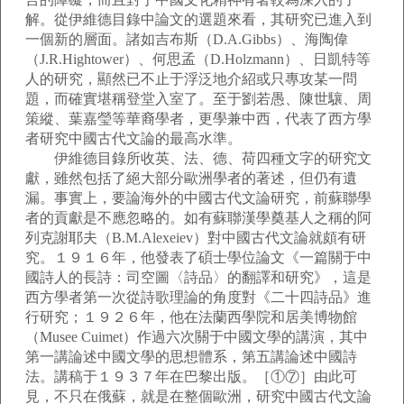
解。從伊維德目錄中論文的選題來看，其研究已進入到
一個新的層面。諸如吉布斯（D.A.Gibbs）、海陶偉
（J.R.Hightower）、何思孟（D.Holzmann）、日凱特等
人的研究，顯然已不止于浮泛地介紹或只專攻某一問
題，而確實堪稱登堂入室了。至于劉若愚、陳世驤、周
策縱、葉嘉瑩等華裔學者，更學兼中西，代表了西方學
者研究中國古代文論的最高水準。
伊維德目錄所收英、法、德、荷四種文字的研究文
獻，雖然包括了絕大部分歐洲學者的著述，但仍有遺
漏。事實上，要論海外的中國古代文論研究，前蘇聯學
者的貢獻是不應忽略的。如有蘇聯漢學奠基人之稱的阿
列克謝耶夫（B.M.Alexeiev）對中國古代文論就頗有研
究。１９１６年，他發表了碩士學位論文《一篇關于中
國詩人的長詩：司空圖〈詩品〉的翻譯和研究》，這是
西方學者第一次從詩歌理論的角度對《二十四詩品》進
行研究；１９２６年，他在法蘭西學院和居美博物館
（Musee Cuimet）作過六次關于中國文學的講演，其中
第一講論述中國文學的思想體系，第五講論述中國詩
法。講稿于１９３７年在巴黎出版。［①⑦］由此可
見，不只在俄蘇，就是在整個歐洲，研究中國古代文論