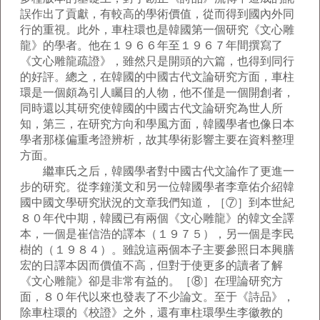
誤作出了貢獻，有較高的學術價值，從而得到國內外同
行的重視。此外，車柱環也是韓國第一個研究《文心雕
龍》的學者。他在１９６６年至１９６７年間撰寫了
《文心雕龍疏證》，雖然只是開頭的六篇，也得到同行
的好評。總之，在韓國的中國古代文論研究方面，車柱
環是一個頗為引人矚目的人物，他不僅是一個開創者，
同時還以其研究使韓國的中國古代文論研究為世人所
知，第三，在研究方向和學風方面，韓國學者也像日本
學者那樣偏重考證辨析，故其學術影響主要在資料整理
方面。
繼車氏之后，韓國學者對中國古代文論作了更進一
步的研究。從李鐘漢文和另一位韓國學者李章佑介紹韓
國中國文學研究狀況的文章我們知道，［⑦］到本世紀
８０年代中期，韓國已有兩個《文心雕龍》的韓文全譯
本，一個是崔信浩的譯本（１９７５），另一個是李民
樹的（１９８４）。雖說這兩個本子主要參照日本興膳
宏的日譯本因而價值不高，但對于使更多的讀者了解
《文心雕龍》卻是非常有益的。［⑧］在理論研究方
面，８０年代以來也發表了不少論文。至于《詩品》，
除車柱環的《校證》之外，還有車柱環學生李徽教的