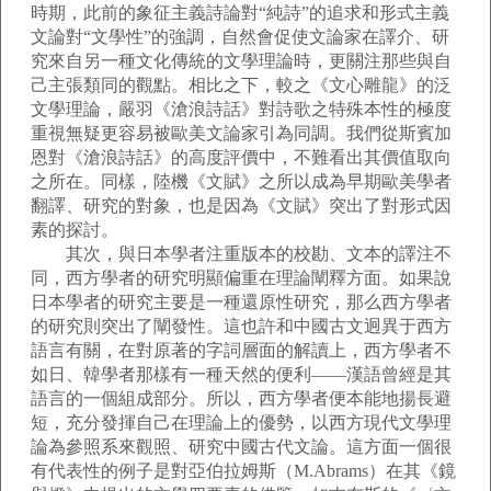
時期，此前的象征主義詩論對“純詩”的追求和形式主義
文論對“文學性”的強調，自然會促使文論家在譯介、研
究來自另一種文化傳統的文學理論時，更關注那些與自
己主張類同的觀點。相比之下，較之《文心雕龍》的泛
文學理論，嚴羽《滄浪詩話》對詩歌之特殊本性的極度
重視無疑更容易被歐美文論家引為同調。我們從斯賓加
恩對《滄浪詩話》的高度評價中，不難看出其價值取向
之所在。同樣，陸機《文賦》之所以成為早期歐美學者
翻譯、研究的對象，也是因為《文賦》突出了對形式因
素的探討。
其次，與日本學者注重版本的校勘、文本的譯注不
同，西方學者的研究明顯偏重在理論闡釋方面。如果說
日本學者的研究主要是一種還原性研究，那么西方學者
的研究則突出了闡發性。這也許和中國古文迥異于西方
語言有關，在對原著的字詞層面的解讀上，西方學者不
如日、韓學者那樣有一種天然的便利——漢語曾經是其
語言的一個組成部分。所以，西方學者便本能地揚長避
短，充分發揮自己在理論上的優勢，以西方現代文學理
論為參照系來觀照、研究中國古代文論。這方面一個很
有代表性的例子是對亞伯拉姆斯（M.Abrams）在其《鏡