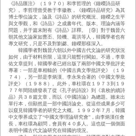
《詩品匯注》（１９７０）和李哲理的《鐘嶸詩品研
究》。李哲理曾受教于李徽教，《鐘嶸詩品研究》為其
博士學位論文，論及《詩品》的研究概況、鐘嶸之生平
與文學觀，和《詩品》之成書年代、版本、理論內涵等
問題，并于篇末附有《詩品》詳釋。［⑨］對于魏晉六
朝其他文論家如曹丕、陸機、葛洪等人，韓國學者也有
專文研究，只是不及對劉勰、鐘嶸那樣深入。
韓國學者對魏晉六朝以外中國古代文論的研究狀況
如何，由于材料所限，這里只能暫付闕如。不過，李章
佑文章提到，韓國學者已經出版了兩部中國文學批評史
專著：一部是車相轅的《中國古典文學批評史》（１９
７４），另一部是李炳漢、李永朱合著的《中國文學批
評史》（１９８８）。此外，車柱環在１９７３到１９
７７年間陸續發表了從《孔子的詩說》到《袁枚的續詩
品》共３８篇文章，而以《中國詩論》為總題。雖未出
單行本，但顯然是一部中國詩論史。從這些成果多少可
以窺見韓國學者的研究之大概。１９９２年７月，韓國
中文學界成立了“中國文學理論研究會”，由李炳漢任會
長，車柱環為顧問，會員有４０多人。這也從一個側面
表明中國古代文論研究在韓國的境況。