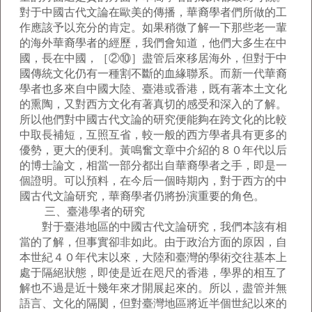
對于中國古代文論在歐美的傳播，華裔學者們所做的工
作應該予以充分的肯定。如果稍微了解一下那些老一輩
的海外華裔學者的經歷，我們會知道，他們大多生在中
國，長在中國，［②⑩］盡管后來移居海外，但對于中
國傳統文化仍有一種割不斷的血緣聯系。而新一代華裔
學者也多來自中國大陸、臺港或香港，既有著本土文化
的熏陶，又對西方文化有著真切的感受和深入的了解。
所以他們對中國古代文論的研究便能夠在跨文化的比較
中取長補短，互照互省，較一般的西方學者具有更多的
優勢，更大的便利。黃鳴奮文章中介紹的８０年代以后
的博士論文，相當一部分都出自華裔學者之手，即是一
個證明。可以預料，在今后一個時期內，對于西方的中
國古代文論研究，華裔學者仍將扮演重要的角色。
三、臺港學者的研究
對于臺港地區的中國古代文論研究，我們本該有相
當的了解，但事實卻非如此。由于政治方面的原因，自
本世紀４０年代末以來，大陸和臺灣的學術交往基本上
處于隔絕狀態，即使是近在咫尺的香港，學界的相互了
解也不過是近十幾年來才開展起來的。所以，盡管并無
語言、文化的隔閡，但對臺灣地區將近半個世紀以來的