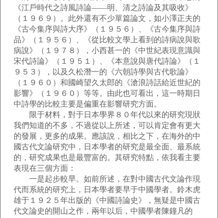
《江戶時代之詩風詩論——明、清之詩論及其吸收》
（１９６９）。此外還有不少單篇論文，如小澤正夫的
《古今集序與詩大序》（１９５６）、《古今集序與詩
品》（１９５６）、《從比較文學上看到的詩病說與歌
病說》（１９７８），小西甚一的《中世紀表現意識與
宋代詩論》（１９５１）、《本意說與唐代詩論》（１
９５３），以及久松潛一的《六朝詩學與古代歌論》
（１９６０）和國崎望久太郎的《滄浪詩話給近世紀的
影響》（１９６０）等等。由此也可看出，這一時期日
中詩學的比較主要是偏重在影響研究方面。
限于材料，對于日本學界８０年代以來的研究現狀
我們知道的不多，不過從以上所述，可以肯定會有更大
的發展，更多的成果。應該說，相比之下，在海外的中
國古代文論研究中，日本學者的研究是最全面、最系統
的，研究成果也是最豐富的。其研究特點，依我看主要
表現在三個方面：
一是起步較早。如前所述，在對中國古代文論作現
代而系統的研究上，日本學者要早于中國學者。鈴木虎
雄于１９２５年出版的《中國詩論史》，無疑是中國古
代文論史的開山之作，兩年以后，中國學者陳鐘凡的