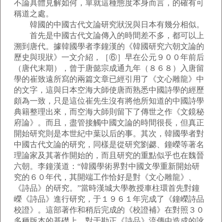
不論具體見解如何，單就這種態度本身而言，的確有可
稱道之處。
韓國的中國古代文論研究狀況與日本有幾分相似。
首先是中國古代文論傳入的時間差不多，都可以上
溯到唐代。據韓國學者李鐘漢的《韓國研究六朝文論的
歷史與現狀》一文介紹，［⑥］早在公元９００年前后
（唐代末期），曾于唐懿宗成通九年（８６８）入唐留
學的崔致遠所寫的兩篇文章已經引用了《文心雕龍》中
的文字，這與日本空海大師使唐而熟悉中國詩學的經歷
頗為一致，只是這位崔先生沒有將他所知道的中國詩學
典籍整理出來，而空海大師則留下了傳世之作《文鏡秘
府論》。而且，盡管接觸中國文論的時間很長，但真正
開始研究則是本世紀中葉以后的事。其次，韓國學者對
中國古代文論的研究，同樣是從研究劉勰、鐘嶸等著名
理論家及其著作開始的，而且研究的重點似乎也在魏晉
六朝。李鐘漢道：“韓國學術界對中國文學重新開始研
究的６０年代，其開端工作恰好是對《文心雕龍》、
《詩品》的研究。”當時漢城大學教授車柱環首先對鐘
嶸《詩品》進行研究，于１９６１年完成了《鐘嶸詩品
校證》。這部著作和稍后完成的《校證補》在對照３０
多種版本的基礎上，對于勘正《詩品》流傳中造成的訛