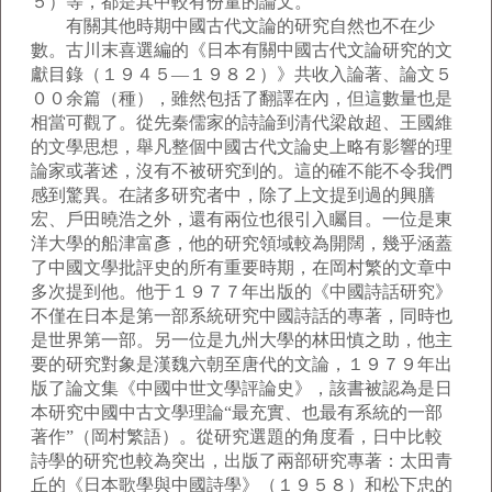
５）等，都是其中較有份量的論文。
有關其他時期中國古代文論的研究自然也不在少
數。古川末喜選編的《日本有關中國古代文論研究的文
獻目錄（１９４５—１９８２）》共收入論著、論文５
００余篇（種），雖然包括了翻譯在內，但這數量也是
相當可觀了。從先秦儒家的詩論到清代梁啟超、王國維
的文學思想，舉凡整個中國古代文論史上略有影響的理
論家或著述，沒有不被研究到的。這的確不能不令我們
感到驚異。在諸多研究者中，除了上文提到過的興膳
宏、戶田曉浩之外，還有兩位也很引入矚目。一位是東
洋大學的船津富彥，他的研究領域較為開闊，幾乎涵蓋
了中國文學批評史的所有重要時期，在岡村繁的文章中
多次提到他。他于１９７７年出版的《中國詩話研究》
不僅在日本是第一部系統研究中國詩話的專著，同時也
是世界第一部。另一位是九州大學的林田慎之助，他主
要的研究對象是漢魏六朝至唐代的文論，１９７９年出
版了論文集《中國中世文學評論史》，該書被認為是日
本研究中國中古文學理論“最充實、也最有系統的一部
著作”（岡村繁語）。從研究選題的角度看，日中比較
詩學的研究也較為突出，出版了兩部研究專著：太田青
丘的《日本歌學與中國詩學》（１９５８）和松下忠的