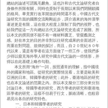
總結的論述可謂鳳毛麟角。這也許和古代文論研究者自
身條件所限有關，同時也受制于長期以來我們閉關鎖國
的格局。畢竟實行改革開放的時間還不長，中國古代文
論研究方面的國際交流剛剛起步，譯介過來的海外漢學
著述更是有限，這在很大程度上限制了我們的視野，也
給我們從這一方向總結古代文論研究史造成了困難。所
以本文的撰寫便不能不有一種材料匱乏、管窺蠡測之
感。好在本文的目的并非對以往研究成果的全面述評，
而重在對問題、規律的探討，而且，自２０世紀８０年
代以來，還是有學者在這方面做了一些工作，使我們多
少得以窺見海外學人研究中國古代文論的一些情形，并
得以在此基礎上略作勾勒。
本文所用“海外”一詞，按照通常的理解，指中國境
外的國家和地區。從研究的實際情況看，主要是歐美和
亞洲的日本、韓國學者的研究；此外，臺港地區的研究
也在本文論述的范圍之內。所以本文擬分三部分來分別
討論日本、韓國學者的研究，西方學者的研究和臺港地
區學者的研究，這樣不但易于行文，脈絡清晰，也較容
易見出各自的研究特色。
一、日本和韓國學者的研究