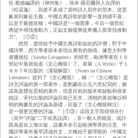
拉·龐德編譯的《神州集》，埃米·羅厄爾與人合譯的
《松花箋》，則差不多成了當時詩人寫作的范本。從意
象派到象征主義，中國古典詩歌的影響一直持續不衰，
以至于龐德宣稱：中國詩是“一個寶庫，今后一個世紀
將從中尋找推動力，正如文藝復興從希臘人那里找推動
力”。［①②］
然而，盡管給予中國古典詩歌如此的評價，對于中
國詩學，西方學者卻未表現出應有的熱情。據意大利學
者珊德拉（Sandra Lavagnino）的研究，歐洲學者在１９
世紀中葉就知道《文心雕龍》了。韋萊（A.Wylie）于１
８６７年出版的《漢籍解題》（Notes on Chinese
Literature）提到了《文心雕龍》，稱：“《文心雕龍》是
詩文評論的第一部著作，是劉勰在公元六世紀寫的，被
認為是體在思精的著作，但是目前的版本有缺點和很多
錯誤，宋代出版的評論目前已丟失，清朝的黃叔琳以明
朝的梅慶生的評論為基礎，出版了《文心雕龍輯注》，
是一個更完整的評論。”［①③］這段文字寫得很在行
（其中“評論”二字或系誤譯），非一般人所能道。或許
因為是在上海出版，該書并未引起歐洲學界的注意。中
國詩學著作最早譯成外文，大概始于翟理斯的《中國文