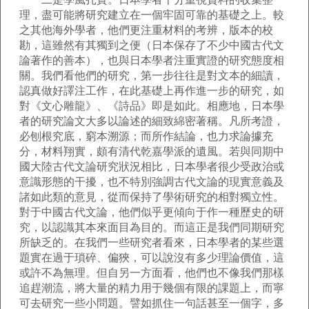
理，盡可能將研究建立在一個牢固可靠的基礎之上。較
之其他海外學者，他們更注重材料的考辨，版本的校
勘，這雖然有其獨到之便（日本保存了不少中國古代文
論著作的善本），也與日本學者注重實證的研究態度相
關。我們看他們的研究，第一步往往是對文本的細讀，
認真做好譯注工作，在此基礎上再作進一步的研究，如
對《文心雕龍》、《詩品》即是如此。相應地，日本學
者的研究論文大多以論述的細致綿密著稱。凡所考證，
必刨根究底，窮本溯源；而所作結論，也力求論據充
分，材料翔實，頗有清代乾嘉學派的遺風。若與同期中
國大陸古代文論研究狀況相比，日本學者很少受政治或
意識形態的干擾，也不特別強調古代文論的現實意義及
諸如此類的意見，從而保持了學術研究的相對獨立性。
對于中國古代文論，他們似乎更傾向于作一種歷史的研
究，以認識其本來面目為目的。而這正是我們同期研究
所缺乏的。在我們一些研究者看來，日本學者的某些選
題實在過于瑣碎、偏狹，可以說沒有多少理論價值，這
或許不為無理。但自另一方面看，他們也不像我們那樣
追趕潮流，將大量的精力用于幾個有限的課題上，而寧
可去研究一些小問題。譬如抓住一句話甚至一個字，多