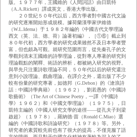
版。１９７７年，王國維的《人間詞話》由日凱特
（A.A.Rickett）譯成英文，香港大學出版。
２０世紀５０年代以后，西方學者對中國古代文論
的研究逐漸開始形成規模。據荷蘭漢學家伊維德
（W.L.Idema）于１９８２年編的《中國古代文學理論
西文（英、法、德、荷）論著初編》，［①⑥］截止到
８０年代初，西方學者的研究成果雖然不及日本學者豐
富，但也頗為可觀。就研究范圍而言，從先秦孔子的文
學觀到清末王國維的詩學理論，從對專人專著的研究到
理論觀點的闡釋、術語的辨析，都被納入研究的視野。
與早先只注重詩歌理論不同，５０年代以后的研究還注
意到小說理論、戲曲理論。在譯介之外，還出版了不少
較有份量的研究專著，如德邦（G.Debon）的《滄浪詩
話：中國詩學典籍》（１９６２），劉若愚的《中國詩
歌藝術》（The Art of Chinese Poetry，一譯《中國詩
學》１９６２）和《中國文學理論》（１９７５），日
凱特主編的《中國人研究文學的途徑——從孔夫子到梁
啟超》（１９７８），羅納德·苗（Ronald C.Miao）選
編的《中國詩歌和詩論研究》（１９７８）等。另外，
研究者的素質較先前也有了很大的提高，不僅克服了語
言的障礙，而且對于中國文化精神有著較為深入的了