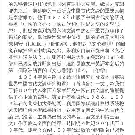
的先驅者這頂桂冠也非阿列克謝耶夫莫屬。繼阿列克謝
耶夫之后，前蘇聯另一位研究中國古代文論的重要人物
是李謝維奇。他于１９７９年出版了中國古代文論研究
專著《中國的文心：中國古代和中世紀之交的文學思
想》，對從先秦到魏晉六朝文論中的若干重要范疇作了
系統的研究。當代歐洲學者中值得一提的還有意大利的
朱利安（F.Juliien）和珊德拉，他們對《文心雕龍》的研
究在歐洲學者中頗為突出。朱利安目前正從事將《文心
雕龍》譯為法文，而珊德拉用意大利文翻譯的《文心雕
龍》已經完成并即將出版，這將是施友忠英譯本之后的
第二個歐洲語言的《文心雕龍》譯本。［①⑧］
１９９４年第４期《文藝理論研究》發表的《英語
世界中國古代文論研究概覽》（黃鳴奮）一文，為我們
了解８０年代以來西方學者研究中國古代文論的進展提
供了不少新的資料。該文作者根據他１９８８、１９９
３年在荷蘭萊頓大學期間，利用國際聯網計算機系統檢
索美國哈佛大學藏書所得，對用英文撰寫的中國古代文
論研究論著（主要為已出版的專著、論文集和博士論
文）作了較為全面的述評，時間從本世紀２０年代至９
０年代。據黃文介紹，８０年代出版的相關論著已超過