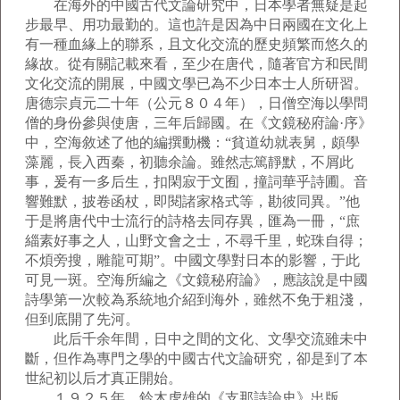
在海外的中國古代文論研究中，日本學者無疑是起
步最早、用功最勤的。這也許是因為中日兩國在文化上
有一種血緣上的聯系，且文化交流的歷史頻繁而悠久的
緣故。從有關記載來看，至少在唐代，隨著官方和民間
文化交流的開展，中國文學已為不少日本士人所研習。
唐德宗貞元二十年（公元８０４年），日僧空海以學問
僧的身份參與使唐，三年后歸國。在《文鏡秘府論·序》
中，空海敘述了他的編撰動機：“貧道幼就表舅，頗學
藻麗，長入西秦，初聽余論。雖然志篤靜默，不屑此
事，爰有一多后生，扣閑寂于文囿，撞詞華乎詩圃。音
響難默，披卷函杖，即閱諸家格式等，勘彼同異。”他
于是將唐代中士流行的詩格去同存異，匯為一冊，“庶
緇素好事之人，山野文會之士，不尋千里，蛇珠自得；
不煩旁搜，雕龍可期”。中國文學對日本的影響，于此
可見一斑。空海所編之《文鏡秘府論》，應該說是中國
詩學第一次較為系統地介紹到海外，雖然不免于粗淺，
但到底開了先河。
此后千余年間，日中之間的文化、文學交流雖未中
斷，但作為專門之學的中國古代文論研究，卻是到了本
世紀初以后才真正開始。
１９２５年，鈴木虎雄的《支那詩論史》出版，