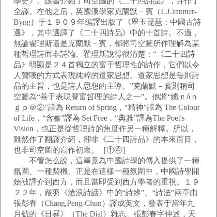
學史》。該書介紹了司空圖的《二十四詩品》，并作了
全譯。在他之后，英國漢學家克蘭默－賓（L.Cranmer-
Byng）于１９０９年編譯出版了《翠玉琵琶：中國古詩
選》，其中選譯了《二十四詩品》中的十首詩。不過，
無論翟理斯還是克蘭默－賓，都將司空圖所作理解為某
種哲理詩而非詩論。翟理斯說得很清楚：“《二十四詩
品》明顯是２４首獨立的富于哲理性的詩作，它們以令
人贊嘆的方式表現純粹的道家思想。道家思想是每則詩
品的主旨，也是詩人思想的主導。”克蘭默－賓則稱司
空圖為“善于表現豐富哲理的詩人之一”。他將“纖ｎóｎ
ｇｐ＠②”譯為 Return of Spring，“精神”譯為 The Colour
of Life，“含蓄”譯為 Set Free，“典雅”譯為The Poet's
Vision，也正是從哲理詩的角度作另一種解釋。所以，
雖然作了翻譯介紹，卻非《二十四詩品》的本來面目，
也非司空圖的寫作初衷。［①④］
不管怎么說，這畢竟為中國詩學的傳入提供了一種
氛圍、一種契機。正是在這樣一種氛圍中，中國詩學開
始被譯介到西方，而且當即受到西方學者的重視。１９
２２年，嚴羽《滄浪詩話》中的“詩辨”、“詩法”兩章由
張彭春（Chang,Peng-Chun）譯成英文，發表于當年九
月號的《日晷》（The Dial）雜志。張彭春字仲述，天