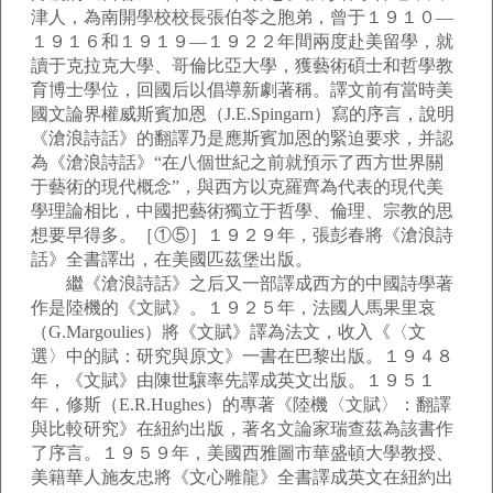
津人，為南開學校校長張伯苓之胞弟，曾于１９１０—
１９１６和１９１９—１９２２年間兩度赴美留學，就
讀于克拉克大學、哥倫比亞大學，獲藝術碩士和哲學教
育博士學位，回國后以倡導新劇著稱。譯文前有當時美
國文論界權威斯賓加恩（J.E.Spingarn）寫的序言，說明
《滄浪詩話》的翻譯乃是應斯賓加恩的緊迫要求，并認
為《滄浪詩話》“在八個世紀之前就預示了西方世界關
于藝術的現代概念”，與西方以克羅齊為代表的現代美
學理論相比，中國把藝術獨立于哲學、倫理、宗教的思
想要早得多。［①⑤］１９２９年，張彭春將《滄浪詩
話》全書譯出，在美國匹茲堡出版。
繼《滄浪詩話》之后又一部譯成西方的中國詩學著
作是陸機的《文賦》。１９２５年，法國人馬果里哀
（G.Margoulies）將《文賦》譯為法文，收入《〈文
選〉中的賦：研究與原文》一書在巴黎出版。１９４８
年，《文賦》由陳世驤率先譯成英文出版。１９５１
年，修斯（E.R.Hughes）的專著《陸機〈文賦〉：翻譯
與比較研究》在紐約出版，著名文論家瑞查茲為該書作
了序言。１９５９年，美國西雅圖市華盛頓大學教授、
美籍華人施友忠將《文心雕龍》全書譯成英文在紐約出