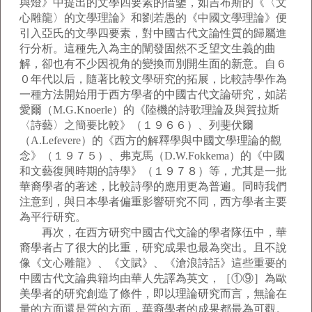
與燈》中提出的文學四要素的借鑒，如吉布斯的《〈文
心雕龍〉的文學理論》和劉若愚的《中國文學理論》便
引入亞氏的文學四要素，對中國古代文論性質的歸屬進
行分析。這種先入為主的闡發固然不乏望文生義的曲
解，卻也有不少因視角的變換而別開生面的新意。自６
０年代以后，隨著比較文學研究的拓展，比較詩學作為
一種方法開始用于西方學者的中國古代文論研究，如諾
愛爾（M.G.Knoerle）的《陸機的詩歌理論及與賀拉斯
〈詩藝〉之簡要比較》（１９６６）、列斐伏爾
（A.Lefevere）的《西方的解釋學與中國文學理論的觀
念》（１９７５）、弗克馬（D.W.Fokkema）的《中國
和文藝復興時期的詩學》（１９７８）等，尤其是一批
華裔學者的著述，比較詩學的應用更為普遍。同時我們
注意到，與日本學者偏重影響研究不同，西方學者主要
為平行研究。
再次，在西方研究中國古代文論的學者隊伍中，華
裔學者占了很大的比重，研究成果也最為突出。且不說
像《文心雕龍》、《文賦》、《滄浪詩話》這些重要的
中國古代文論典籍均由華人先譯為英文，［①⑨］為歐
美學者的研究創造了條件，即以理論研究而言，無論在
量的方面還是質的方面，華裔學者的成果都最為可觀。