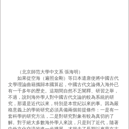
（北京師范大學中文系 張海明）
如果從空海（遍照金剛）等日本遣唐使將中國古代
文學理論曲籍攜歸本國算起，中國古代文論傳入海外已
有一千多年的歷史。這期間自然不乏闡釋、研習之舉，
不過，說到海外學人對中國古代文論的較為系統的研
究，那還是近代以來，特別是本世紀以來的事。因為嚴
格意義上的學術研究必須具備兩個前提條件：一是有一
套科學的研究方法，二是對研究對象有較為真切的了
解。對于絕大多數海外學人來說，只是到了近代，隨著
中外文化交流的進一步擴展，才揭去了長期以來蒙在古