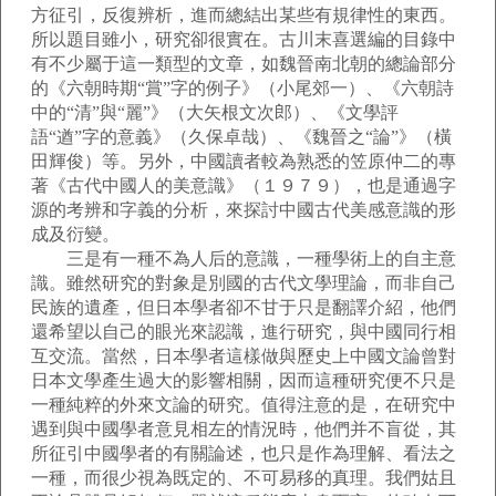
方征引，反復辨析，進而總結出某些有規律性的東西。
所以題目雖小，研究卻很實在。古川末喜選編的目錄中
有不少屬于這一類型的文章，如魏晉南北朝的總論部分
的《六朝時期“賞”字的例子》（小尾郊一）、《六朝詩
中的“清”與“麗”》（大矢根文次郎）、《文學評
語“遒”字的意義》（久保卓哉）、《魏晉之“論”》（橫
田輝俊）等。另外，中國讀者較為熟悉的笠原仲二的專
著《古代中國人的美意識》（１９７９），也是通過字
源的考辨和字義的分析，來探討中國古代美感意識的形
成及衍變。
三是有一種不為人后的意識，一種學術上的自主意
識。雖然研究的對象是別國的古代文學理論，而非自己
民族的遺產，但日本學者卻不甘于只是翻譯介紹，他們
還希望以自己的眼光來認識，進行研究，與中國同行相
互交流。當然，日本學者這樣做與歷史上中國文論曾對
日本文學產生過大的影響相關，因而這種研究便不只是
一種純粹的外來文論的研究。值得注意的是，在研究中
遇到與中國學者意見相左的情況時，他們并不盲從，其
所征引中國學者的有關論述，也只是作為理解、看法之
一種，而很少視為既定的、不可易移的真理。我們姑且