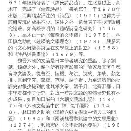
９７１年陸續發表了《鐘氏詩品疏》。在此基礎上，高
木正一完成了《鐘嶸詩品》一書的寫作，于１９７８年
出版；而興膳宏譯注的《詩品》（１９７１）也得力于
該研究班的成果不少。譯注之外，還發表了不少理論研
究論著。如高松亨明的《鐘嶸詩品之研究》（１９５
３）、高木正一的《鐘嶸的文學觀》（１９７８）、林
田慎之助的《鐘嶸的文學理念》（１９７８）、興膳宏
的《文心雕龍與詩品在文學觀上的對立》（１９６８）
和《詩品與書畫論》（１９７９）等。
魏晉六朝的文論是日本學者研究的重點，除了劉
勰、鐘嶸之外，幾乎所有較有影響的理論家及其著作都
有專文論及。從曹丕、陸機、葛洪、沈約、蕭統、顏之
推，直到李充、摯虞、范曄、裴子野，乃至連我們的批
評史都很少提到的北魏孝文帝、溫子升、北齊邢邵，日
本學者都作了研究。對這一時期文論的整體研究也有不
少成果，如目加田誠的《六朝文藝論札記》（１９４
７）和《六朝文藝論中的“神”“氣”問題》（１９４
８）、林田慎之助的《漢魏六朝文學論中情與志的問
題》（１９６４）和《兩漢魏晉辭賦論中的文學思想》
（１９７４），興膳宏的《文學批評的發生》（１９６