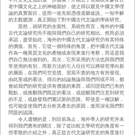
老中國文化之上的神秘面紗，使之得以窺見中國文學理
論的真實面目，從而一改先前憑借道聽途說、一知半解
的主觀臆測，真正開始了對中國古代文論的學術研究。
當然，就研究的全面性、系統性而言，海外的中國
古代文論研究尚不能與我們自己的研究相比。然而必須
承認，盡管如此，海外的中國古代文論研究仍有其特殊
的價值。首先，它從一個特殊的角度，把中國古代文論
作為一種異質文化的產物或表現來進行考察，而這是我
們自己無法做到的。其次，它所采用的方法也與我們慣
常使用的有別，而新方法的引入往往可以將研究導向新
的層面，在我們司空見慣、習焉不查的地方有所發現。
由此形成的看法、得出的結論無論與我們同或不同，都
會給我們的研究提供有價值的東西，或印證我們已有的
觀點，或推翻我們既定的看法，或提醒我們注意到研究
的不足，或啟發我們嘗試新的思路。即使是一種誤解，
也可能促使我們去分析其產生的原因，進而深化我們對
問題的認識。
令人遺憾的是，到目前為止，海外學人的研究并未
得到我們應有的關注，除了從比較文學研究的角度有一
些零散的介紹之外，真正從古代文論研究史的角度進行