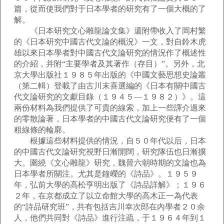
篇，從而使我們對于日本學者的研究有了一個大概的了
解。
《日本研究文心雕龍論文集》還附帶收入了岡村繁
的《日本研究中國古代文論的概況》一文，對自鈴木虎
雄以來日本學者對中國古代文論研究的情況作了概述性
的介紹，并附“主要學者及其著作（存目）”。另外，北
京大學出版社１９８５年出版的《中國文藝思想史論叢
（第二輯）登載了由古川末喜選編的《日本有關中國古
代文論研究的文獻目錄（１９４５—１９８２）》。這
兩份材料為我們提供了可貴的線索，加上一些譯介過來
的零散論著，日本學者的中國古代文論研究便有了一個
粗線條的輪廓。
根據這些材料提供的情況，自５０年代以后，日本
的中國古代文論研究視野日漸開闊，研究隊伍也日漸擴
大。圍繞《文心雕龍》研究，魏晉六朝時期的文論也為
日本學者所關注。尤其是鐘嶸的《詩品》。１９５９
年，弘前大學的高松亨明出版了《詩品詳解》；１９６
２年，在京都成立了以立命館大學的高木正一為代表
的“詩品研究班”，共有包括吉川幸次郎在內學者２０余
人，他們共同對《詩品》進行注疏，于１９６４年到１