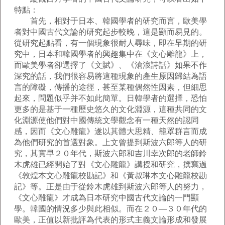
特點：
首先，相對于日本、韓國學者的研究而言，歐美學
者對中國古代文論的研究起步較晚，這是顯而易見的。
從研究起點看，有一個現象很耐人尋味，即在早期的研
究中，日本和韓國學者的興趣集中在《文心雕龍》上，
而歐美學者卻選擇了《文賦》、《滄浪詩話》如果不作
深究的話，我們很容易將這種現象的產生原因歸結為語
言的障礙，傳播的途徑，甚至某種偶然性因素，但細思
起來，問題似乎并不如此簡單。日韓學者的選擇，恐怕
更多的是基于一種歷史悠久的文化淵源，這種共同的文
化淵源使他們對中國傳統文學觀念有一種天然的認同
感，因而《文心雕龍》遂以其體大思精、籠罩群言而成
為他們研究的首選對象。上文曾提到斯波六郎等人的研
究，其實早２０年代，斯波六郎和吉川幸次郎的老師鈴
木虎雄已經開始了對《文心雕龍》講授和研究，撰寫過
《敦煌本文心雕龍校勘記》和《黃叔琳本文心雕龍校勘
記》等。正是由于從鈴木虎雄到斯波六郎等人的努力，
《文心雕龍》才成為日本研究中國古代文論的一門顯
學。韓國的情況多少與此相似。而在２０—３０年代的
歐美，正值以新批評為代表的形式主義文論形成和發展