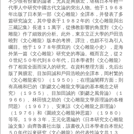
不少很有份量的論著，尤其是興膳宏，堪稱日本年輕一
代學人中研究中國古代文論的突出人物。他于１９６８
年出版了日本第一部《文心雕龍》全譯本，并發表了多
篇研究論文，其中發表于１９８２年的《文心雕龍與出
三藏記集》長達１１萬字，從佛教影響的角度對《文心
雕龍》作了細致的分析。此外，東京立正大學的戶田浩
曉對《文心雕龍》版本的考辨、譯注，也頗不引為引人
矚目。他于１９７８年撰寫的《文心雕龍小史》，是海
外第一篇《文心雕龍》研究史的專論。概而言之，從２
０世紀５０年代到８０年代，日本學者對《文心雕龍》
作了相當全面而深入的研究。在資料整理方面，先后出
版了興膳宏、目加田誠和戶田浩曉的全譯本，岡村繁的
《文心雕龍索引》（１９５０）；在理論闡釋方面；則
有高橋和巳的《劉勰文心雕龍文學論的基本概念之研
究》（１９５５）、目加田誠的《劉勰之風骨論》（１
９６６）、林田慎之助的《文心雕龍文學原理論的各種
問題》（１９６７）、安東諒《文心雕龍之原理論》
（１９７６）和《圍繞文心雕龍神思篇》（１９８０）
等等。１９８３年，王元化選編的《日本研究文心雕龍
論文集》由齊魯書社出版，該書收入日本學者自本世紀
５０年代以來研究《文心雕龍》的代表性論文共１３