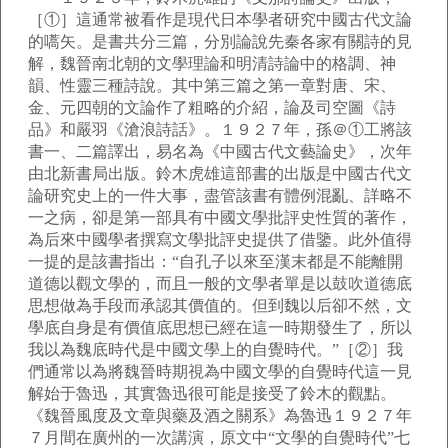
［①］這通常被看作是現代日本學者研究中國古代文論
的嚆矢。是書共分三篇，分別論說先秦各家有關詩的見
解，魏晉南北朝的文學理論和明清詩論中的格調、神
韻、性靈三種詩說。其中第三篇之第一章對唐、宋、
金、元四朝的文論作了粗略的介紹，論及司空圖《詩
品》和嚴羽《滄浪詩話》。１９２７年，孫＠①工將該
書一、二篇譯出，易名為《中國古代文藝論史》，次年
由北新書局出版。鈴木虎雄這部書的出版是中國古代文
論研究史上的一件大事，盡管該書有體例混亂、詳略不
一之病，卻是第一部具有中國文學批評史性質的著作，
為后來中國學者撰寫文學批評史提供了借鑒。此外值得
一提的是該書指出：“自孔子以來至漢末都是不能離開
道德以觀文學的，而且一般的文學者單是以鼓吹道德底
思想做為手段而承認其價值的。但到魏以后卻不然，文
學底自身是有價值底思想已經在這一時期發生了，所以
我以為魏底時代是中國文學上的自覺時代。”［②］我
們通常以為將魏晉時期視為中國文學的自覺時代這一見
解始于魯迅，其實魯迅很可能是接受了鈴木的觀點。
《魏晉風度及文章與藥及酒之關系》為魯迅１９２７年
７月間在廣州的一次講演，原文中“文學的自覺時代”七