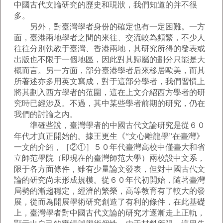
中國古代文論研究的歷史和現狀，我們知道的并不很
多。
另外，對臺灣學者身份的確定也有一定困難。一方
面，臺港兩地學者之間的來往、交流較為頻繁，不少人
往往分別執教于臺灣、香港兩地，其研究所得的發表或
出版也不限于一個地區，因此對其歸屬的劃分只能是大
概而言。另一方面，部分臺港學者后來移居歐美，而其
所著述亦多用英文寫成，對于這部分學者，我們習慣上
將其劃入西方學者的范圍，這在上文介紹西方學者的研
究時已經涉及。不過，其中某些學者前期的研究，仍在
我們的討論之內。
準確些說，臺灣學者的中國古代文論研究是從６０
年代才真正開始的。據王更生《“文心雕龍學”在臺灣》
一文的介紹，［②①］５０年代臺灣高校中僅臺大和省
立師范學院（即現在的臺灣師范大學）兩校設中文系，
限于各方面條件，雖有少量論文發表，但對中國古代文
論的研究尚未形成規模。從６０年代初開始，隨著臺灣
局勢的漸趨穩定，經濟的繁榮，高等教育有了較大的發
展，從而為開展學術研究創造了有利的條件，在此基礎
上，臺灣學者對中國古代文論的研究才逐漸走上正軌，