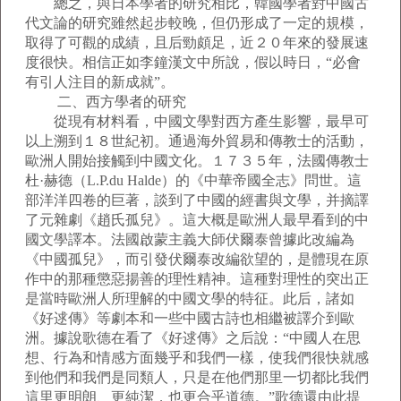
總之，與日本學者的研究相比，韓國學者對中國古
代文論的研究雖然起步較晚，但仍形成了一定的規模，
取得了可觀的成績，且后勁頗足，近２０年來的發展速
度很快。相信正如李鐘漢文中所說，假以時日，“必會
有引人注目的新成就”。
二、西方學者的研究
從現有材料看，中國文學對西方產生影響，最早可
以上溯到１８世紀初。通過海外貿易和傳教士的活動，
歐洲人開始接觸到中國文化。１７３５年，法國傳教士
杜·赫德（L.P.du Halde）的《中華帝國全志》問世。這
部洋洋四卷的巨著，談到了中國的經書與文學，并摘譯
了元雜劇《趙氏孤兒》。這大概是歐洲人最早看到的中
國文學譯本。法國啟蒙主義大師伏爾泰曾據此改編為
《中國孤兒》，而引發伏爾泰改編欲望的，是體現在原
作中的那種懲惡揚善的理性精神。這種對理性的突出正
是當時歐洲人所理解的中國文學的特征。此后，諸如
《好逑傳》等劇本和一些中國古詩也相繼被譯介到歐
洲。據說歌德在看了《好逑傳》之后說：“中國人在思
想、行為和情感方面幾乎和我們一樣，使我們很快就感
到他們和我們是同類人，只是在他們那里一切都比我們
這里更明朗、更純潔，也更合乎道德。”歌德還由此提