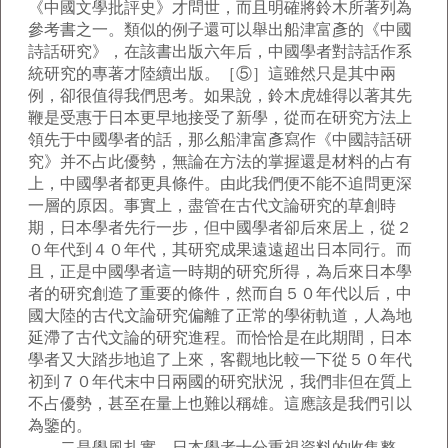
《中國文學批評史》才問世，而且明確將鈴木所著列為
參考書之一。類似的例子還可以舉出船津富彥的《中國
詩話研究》，在該書出版六年后，中國學者對詩話作系
統研究的專著才陸續出版。［⑤］這雖然只是其中兩
例，卻很值得我們思考。如果說，鈴木虎雄得以著其先
鞭是受惠于日本更早地接受了新學，從而在研究方法上
領先于中國學者的話，那么船津富彥寫作《中國詩話研
究》并不占此優勢，無論在方法的掌握還是材料的占有
上，中國學者都更具條件。由此我們便不能不追問更深
一層的原因。事實上，盡管在古代文論研究的草創時
期，日本學者先行一步，但中國學者卻后來居上，從２
０年代到４０年代，其研究成果遠遠超出日本同行。而
且，正是中國學者這一時期的研究所得，為后來日本學
者的研究創造了重要的條件，然而自５０年代以后，中
國大陸的古代文論研究偏離了正常的學術軌道，人為地
延滯了古代文論的研究進程。而恰恰是在此期間，日本
學者又大踏步地追了上來，客觀地比較一下從５０年代
初到７０年代末中日兩國的研究狀況，我們非但在質上
不占優勢，甚至在量上也難以稱雄。這應該是我們引以
為鑒的。
二是學風扎實。日本學者十分重視資料的收集整