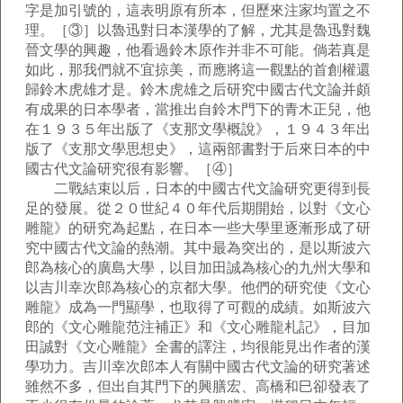
字是加引號的，這表明原有所本，但歷來注家均置之不
理。［③］以魯迅對日本漢學的了解，尤其是魯迅對魏
晉文學的興趣，他看過鈴木原作并非不可能。倘若真是
如此，那我們就不宜掠美，而應將這一觀點的首創權還
歸鈴木虎雄才是。鈴木虎雄之后研究中國古代文論并頗
有成果的日本學者，當推出自鈴木門下的青木正兒，他
在１９３５年出版了《支那文學概說》，１９４３年出
版了《支那文學思想史》，這兩部書對于后來日本的中
國古代文論研究很有影響。［④］
二戰結束以后，日本的中國古代文論研究更得到長
足的發展。從２０世紀４０年代后期開始，以對《文心
雕龍》的研究為起點，在日本一些大學里逐漸形成了研
究中國古代文論的熱潮。其中最為突出的，是以斯波六
郎為核心的廣島大學，以目加田誠為核心的九州大學和
以吉川幸次郎為核心的京都大學。他們的研究使《文心
雕龍》成為一門顯學，也取得了可觀的成績。如斯波六
郎的《文心雕龍范注補正》和《文心雕龍札記》，目加
田誠對《文心雕龍》全書的譯注，均很能見出作者的漢
學功力。吉川幸次郎本人有關中國古代文論的研究著述
雖然不多，但出自其門下的興膳宏、高橋和巳卻發表了