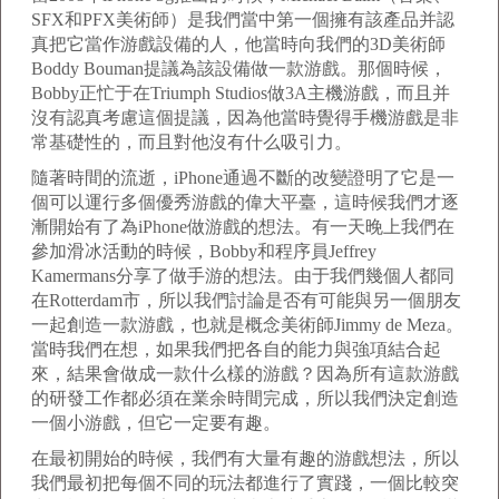
SFX和PFX美術師）是我們當中第一個擁有該產品并認
真把它當作游戲設備的人，他當時向我們的3D美術師
Boddy Bouman提議為該設備做一款游戲。那個時候，
Bobby正忙于在Triumph Studios做3A主機游戲，而且并
沒有認真考慮這個提議，因為他當時覺得手機游戲是非
常基礎性的，而且對他沒有什么吸引力。
隨著時間的流逝，iPhone通過不斷的改變證明了它是一
個可以運行多個優秀游戲的偉大平臺，這時候我們才逐
漸開始有了為iPhone做游戲的想法。有一天晚上我們在
參加滑冰活動的時候，Bobby和程序員Jeffrey
Kamermans分享了做手游的想法。由于我們幾個人都同
在Rotterdam市，所以我們討論是否有可能與另一個朋友
一起創造一款游戲，也就是概念美術師Jimmy de Meza。
當時我們在想，如果我們把各自的能力與強項結合起
來，結果會做成一款什么樣的游戲？因為所有這款游戲
的研發工作都必須在業余時間完成，所以我們決定創造
一個小游戲，但它一定要有趣。
在最初開始的時候，我們有大量有趣的游戲想法，所以
我們最初把每個不同的玩法都進行了實踐，一個比較突