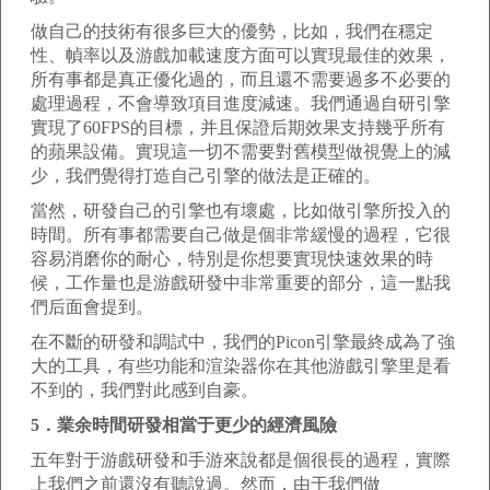
做自己的技術有很多巨大的優勢，比如，我們在穩定
性、幀率以及游戲加載速度方面可以實現最佳的效果，
所有事都是真正優化過的，而且還不需要過多不必要的
處理過程，不會導致項目進度減速。我們通過自研引擎
實現了60FPS的目標，并且保證后期效果支持幾乎所有
的蘋果設備。實現這一切不需要對舊模型做視覺上的減
少，我們覺得打造自己引擎的做法是正確的。
當然，研發自己的引擎也有壞處，比如做引擎所投入的
時間。所有事都需要自己做是個非常緩慢的過程，它很
容易消磨你的耐心，特別是你想要實現快速效果的時
候，工作量也是游戲研發中非常重要的部分，這一點我
們后面會提到。
在不斷的研發和調試中，我們的Picon引擎最終成為了強
大的工具，有些功能和渲染器你在其他游戲引擎里是看
不到的，我們對此感到自豪。
5．業余時間研發相當于更少的經濟風險
五年對于游戲研發和手游來說都是個很長的過程，實際
上我們之前還沒有聽說過。然而，由于我們做