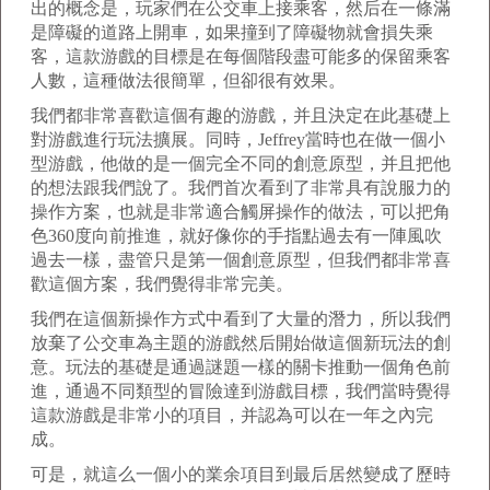
出的概念是，玩家們在公交車上接乘客，然后在一條滿
是障礙的道路上開車，如果撞到了障礙物就會損失乘
客，這款游戲的目標是在每個階段盡可能多的保留乘客
人數，這種做法很簡單，但卻很有效果。
我們都非常喜歡這個有趣的游戲，并且決定在此基礎上
對游戲進行玩法擴展。同時，Jeffrey當時也在做一個小
型游戲，他做的是一個完全不同的創意原型，并且把他
的想法跟我們說了。我們首次看到了非常具有說服力的
操作方案，也就是非常適合觸屏操作的做法，可以把角
色360度向前推進，就好像你的手指點過去有一陣風吹
過去一樣，盡管只是第一個創意原型，但我們都非常喜
歡這個方案，我們覺得非常完美。
我們在這個新操作方式中看到了大量的潛力，所以我們
放棄了公交車為主題的游戲然后開始做這個新玩法的創
意。玩法的基礎是通過謎題一樣的關卡推動一個角色前
進，通過不同類型的冒險達到游戲目標，我們當時覺得
這款游戲是非常小的項目，并認為可以在一年之內完
成。
可是，就這么一個小的業余項目到最后居然變成了歷時