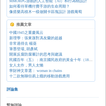
MMORPG游戲的人工智能（AI）和行為樹設計
如何看待單機付費手游的生命周期？
像搭樂高積木一樣做關卡區塊設計 游戲葡萄
推薦文章
中國1945之重慶風云
新理學：張東蓀對馮友蘭的超越
非常過得去 楊葵
筆墨登場_胡彥斌
開展反腐防腐審計的思考與建議
民國百年（五）：南京國民政府的黃金十年（18）——“淞滬抗戰”和“華北抗戰”
女人太作，男人太懶
寧財神文章選： woman in chains
十二款無聊但易上癮的移動游戲應用
評論集
暫無評論。