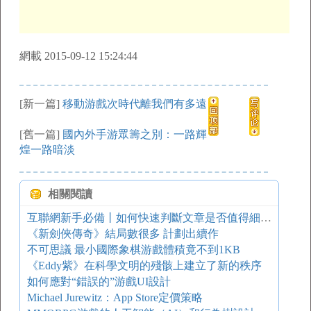
網載 2015-09-12 15:24:44
[新一篇]
移動游戲次時代離我們有多遠
[舊一篇]
國內外手游眾籌之別：一路輝
煌一路暗淡
相關閱讀
互聯網新手必備丨如何快速判斷文章是否值得細讀？
《新劍俠傳奇》結局數很多 計劃出續作
不可思議 最小國際象棋游戲體積竟不到1KB
《Eddy紫》在科學文明的殘骸上建立了新的秩序
如何應對“錯誤的”游戲UI設計
Michael Jurewitz：App Store定價策略