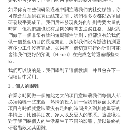
是必不可少的，但我們卻用慘痛的經驗才學到這些。
如果你有在整個研發過程中關注過我們的社交媒體，你
可能會注意到在真正結束之前，我們很多次都以為項目
研發幾乎完成了。我們后來發現良好的計劃需要大量的
時間，但我們誰也沒有足夠的時間去追蹤任務。因此我
們做了一個非常有效的短期彈性計劃，但卻沒有給我們
做一個整個項目的長遠規劃，所以我們沒有辦法預測還
有多少工作沒有完成。如果有一個切實可行的計劃可能
會讓我們更好的預測《Heroki》在完成之前還差哪些東
西。
我們可以說的是，我們學到了這個教訓，并且會在下一
個項目中采用。
3．個人的困難
在業余時間做一個如此之大的項目意味著我們每個人都
必須犧牲一些東西，熱情的投入到一個我們夢寐以求的
項目有時候就意味著沒有足夠的時間投入到其他重要的
事情上，比如與朋友、家人以及愛人的關系。這些犧牲
對于我們幾個人的生活產生了不同的影響，所以最終的
研發階段尤其困難。