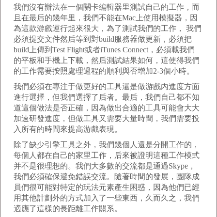
我們沒有辦法在一個關卡編輯器里測試自己的工作，而
且在最后的幾年里，我們不能在Mac上使用模擬器，因
為這款游戲運行起來很大，為了測試我們的工作， 我們
必須提交文件然后等到對build服務器做更新，必須把
build上傳到Test Flight或者iTunes Connect，必須載我們
的平板和手機上下載，然后測試結果如何，這使得我們
的工作需要按照處理過程的順利與否增加2-3個小時。
我們必須在專注于做更好的工具還是做游戲內進度方面
進行選擇，但我們選擇了后者。最后，我們自己都不知
道這個做法是否正確，因為做出合適的工具可能會大大
加速研發進度，但做工具又需要大量時間，我們需要投
入所有的時間來提高游戲表現。
除了缺少引擎工具之外，我們幾個人還是分開工作的，
每個人都在自己的家里工作，后來被證明這種工作模式
并不是很理想的。我們大多數的交流都是通過Skype，
我們必須確保避免錯誤交流。隨著時間的發展，團隊成
員們很可能對特定的玩法元素產生困惑，因為他們已經
用其他計劃外的方式加入了一些東西，久而久之，我們
適應了這樣的長距離工作關系。