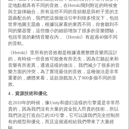
定地點都具有不同的音效，在Heroki飛到附近的時候會
與主旋律融合，所有這些不同的音頻都是與村子里的主
題曲配合的，我們把這個做法引申到很多情況下，包括
世界地圖主題曲，根據玩家看的東西不同，你會聽到不
同的樂器聲，這些微小的細節增加了很多的音樂體驗，
包括常規的劇情音樂在內，《Heroki》有超過40個不同
的音軌。
《Heroki》里所有的音效都是根據適應整體音樂而設計
的，有時候一些音效可能會有所丟失，因為它聽起來和
音樂有所差異，通過這樣的做法， 我們減少了很多的音
樂方面的沖突，為了實現最佳的音效，這種做法是非常
重要的，總體來看，這款游戲加入了900多個不同的音
效。
4．資源技術和優化
在2010年的時候，像Unity和虛幻這樣的引擎還是非常昂
貴的，因為我們沒有大量的資金投入昂貴的技術，所以
我們決定打造自己的3D引擎，它可以讓我們完全控制所
有的模型和優化，而且這個過程給我們帶來了大量經
驗。