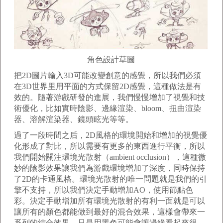
角色設計草圖
把2D圖片輸入3D可能改變創意的感覺，所以我們必須
在3D世界里用平面的方式保留2D感覺，這種做法是有
效的。隨著游戲研發的進展，我們慢慢增加了視覺和技
術優化，比如實時陰影、邊緣渲染、bloom、扭曲渲染
器、溶解渲染器、鏡頭眩光等等。
過了一段時間之后，2D風格的環境開始和增加的視覺優
化形成了對比，所以需要有更多的東西進行平衡，所以
我們開始關注環境光散射（ambient occlusion），這種微
妙的陰影效果讓我們為游戲環境增加了深度，同時保持
了2D的卡通風格。環境光散射的唯一問題就是我們的引
擎不支持，所以我們決定手動增加AO，使用節點色
彩。決定手動增加所有環境光散射的有利一面就是可以
讓所有的顏色都能做到最好的混合效果，這樣會帶來一
系列的綜合效果。只是用黑色可能會讓邊緣看起來很