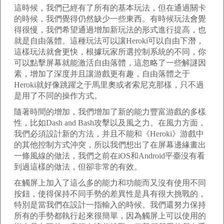
這時候，我們已經有了所有的基本玩法，但在通過關卡
的時候，我們覺得仍然缺少一些東西。有時候玩法會覺
得很慢，我們希望通過增加新玩法的形式進行提高，也
就是自由落體。這種玩法可以讓Heroki可以自由下潛，
這樣玩法就會更快，根據玩家所選控制系統的不同，你
可以點擊屏幕就能激活自由落體，這忽略了一些解謎因
素，增加了深度并且讓游戲更有趣，自由落體之于
Heroki就好像跳躍之于馬里奧或者索尼克那樣，只不過
是用了不同的操作方式。
隨著時間的增加，我們增加了新的能力豐富游戲的多樣
性，比如Dash and Bash攻擊以及風之力。在風力方面，
我們必須設計新的方法，并且不能和《Heroki》游戲中
的其他控制方式沖突，所以我們想出了在屏幕邊緣畫出
一條風線的做法，我們之前在iOS和Android平臺沒有看
到過這樣的做法，但卻非常的有效。
在觸屏上加入了這么多的能力和功能而又沒有使用不同
按鈕，使得保持不同手勢的差異性是具有很大挑戰的，
特別是當我們在設計一指輸入的時候。我們還努力保持
所有的手勢都執行起來很簡單，因為觸屏上可以使用的