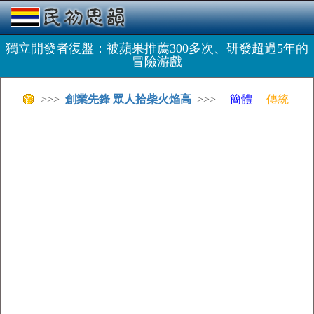
獨立開發者復盤：被蘋果推薦300多次、研發超過5年的
冒險游戲
>>>
創業先鋒 眾人拾柴火焰高
>>>
簡體
傳統