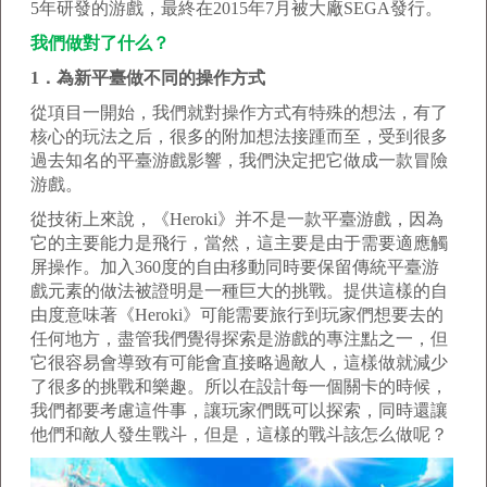
5年研發的游戲，最終在2015年7月被大廠SEGA發行。
我們做對了什么？
1．為新平臺做不同的操作方式
從項目一開始，我們就對操作方式有特殊的想法，有了
核心的玩法之后，很多的附加想法接踵而至，受到很多
過去知名的平臺游戲影響，我們決定把它做成一款冒險
游戲。
從技術上來說，《Heroki》并不是一款平臺游戲，因為
它的主要能力是飛行，當然，這主要是由于需要適應觸
屏操作。加入360度的自由移動同時要保留傳統平臺游
戲元素的做法被證明是一種巨大的挑戰。提供這樣的自
由度意味著《Heroki》可能需要旅行到玩家們想要去的
任何地方，盡管我們覺得探索是游戲的專注點之一，但
它很容易會導致有可能會直接略過敵人，這樣做就減少
了很多的挑戰和樂趣。所以在設計每一個關卡的時候，
我們都要考慮這件事，讓玩家們既可以探索，同時還讓
他們和敵人發生戰斗，但是，這樣的戰斗該怎么做呢？