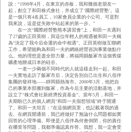
說：“1998年4月，在東京的赤板，我和幾個老朋友一
起，創立了和田株式會社，并成立了‘國際經營塾’。這
是一個只有4名員工，10家會員企業的小公司。可是對
我來說，這是從失敗中站起來的第一步。”
在一次“國際經營塾熊本講習會”上，和田一夫遇到
了27歲的正田英樹，與這位年輕人的相遇被和田一夫稱
為“決定了我今后命運的命中相遇”。正田英樹做互聯網
工作，希望能夠為和田一夫的網絡經營咨詢事業做點什
么。他的理想是盡全部力量，將福岡縣飯冢市這個舊煤
礦產地辦成日本的硅谷。
一老一少兩個不同時代的人就這樣走到一起。和田
一夫實地走訪了飯冢市后，決定告別自己出生和八佰伴
集團的發祥地——靜岡縣熱海市。2000年3月，他把自
己的事業本部搬到飯冢，作為今后主要的活動基地，并
設立了“株式會社新經濟投資基金”。當年5月，和田一
夫期盼已久的個人網頁“和田一夫假想領域”終于開通
了。和田一夫坦言：“在這個網頁里，也記載著我的過
去。在網頁開通前，我已經做好了無論什么問題都如實
回答的心理準備。即便是八佰伴為何會倒閉，你的責任
在哪里等問題，我都準備認真作答。我想，我一定會受