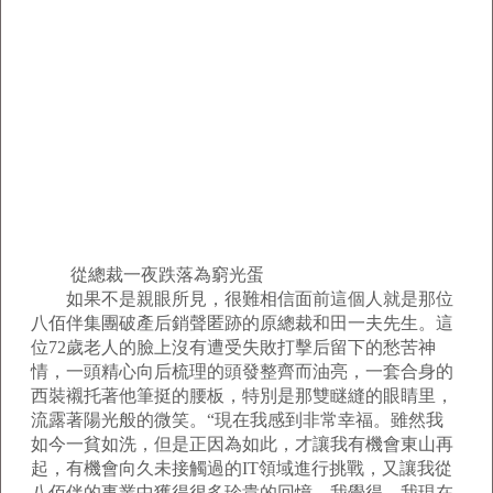
從總裁一夜跌落為窮光蛋
如果不是親眼所見，很難相信面前這個人就是那位
八佰伴集團破產后銷聲匿跡的原總裁和田一夫先生。這
位72歲老人的臉上沒有遭受失敗打擊后留下的愁苦神
情，一頭精心向后梳理的頭發整齊而油亮，一套合身的
西裝襯托著他筆挺的腰板，特別是那雙瞇縫的眼睛里，
流露著陽光般的微笑。“現在我感到非常幸福。雖然我
如今一貧如洗，但是正因為如此，才讓我有機會東山再
起，有機會向久未接觸過的IT領域進行挑戰，又讓我從
八佰伴的事業中獲得很多珍貴的回憶。我覺得，我現在