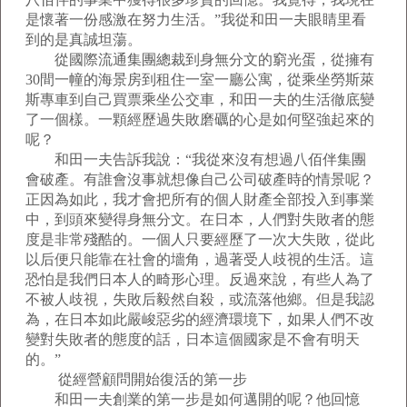
是懷著一份感激在努力生活。”我從和田一夫眼睛里看
到的是真誠坦蕩。
從國際流通集團總裁到身無分文的窮光蛋，從擁有
30間一幢的海景房到租住一室一廳公寓，從乘坐勞斯萊
斯專車到自己買票乘坐公交車，和田一夫的生活徹底變
了一個樣。一顆經歷過失敗磨礪的心是如何堅強起來的
呢？
和田一夫告訴我說：“我從來沒有想過八佰伴集團
會破產。有誰會沒事就想像自己公司破產時的情景呢？
正因為如此，我才會把所有的個人財產全部投入到事業
中，到頭來變得身無分文。在日本，人們對失敗者的態
度是非常殘酷的。一個人只要經歷了一次大失敗，從此
以后便只能靠在社會的墻角，過著受人歧視的生活。這
恐怕是我們日本人的畸形心理。反過來說，有些人為了
不被人歧視，失敗后毅然自殺，或流落他鄉。但是我認
為，在日本如此嚴峻惡劣的經濟環境下，如果人們不改
變對失敗者的態度的話，日本這個國家是不會有明天
的。”
從經營顧問開始復活的第一步
和田一夫創業的第一步是如何邁開的呢？他回憶