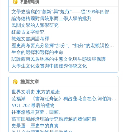
相關閱讀
文學史編寫的“創新”與“規范”——從1999年四部當代文學史談起
論海德格爾對傳統形而上學人學的批判
民間文學的人類學研究
紅巖古文字研究
敦煌文書詞語考釋
歷史高考要充分發揮“加分”、“扣分”的宏觀調控作用
生命的選擇和選擇的生命
試論西南民族地區的生態文化與生態環境保護
大學生文化素質與中國優秀傳統文化
推薦文章
世界文明史 東方的遺產
范福潮：《書海泛舟記》獨占蓮花自在心,河伯海若幻道身
VOL.702 最后的禮物
往事悠悠君莫問，回頭。
當前區域經濟理論研究應跨越的幾個問題
史景遷：歷史中的真實