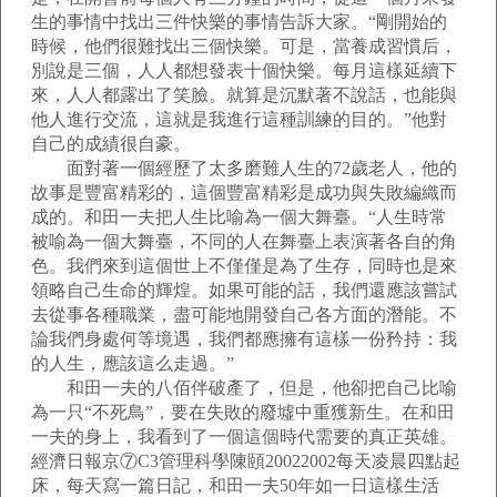
生的事情中找出三件快樂的事情告訴大家。“剛開始的
時候，他們很難找出三個快樂。可是，當養成習慣后，
別說是三個，人人都想發表十個快樂。每月這樣延續下
來，人人都露出了笑臉。就算是沉默著不說話，也能與
他人進行交流，這就是我進行這種訓練的目的。”他對
自己的成績很自豪。
面對著一個經歷了太多磨難人生的72歲老人，他的
故事是豐富精彩的，這個豐富精彩是成功與失敗編織而
成的。和田一夫把人生比喻為一個大舞臺。“人生時常
被喻為一個大舞臺，不同的人在舞臺上表演著各自的角
色。我們來到這個世上不僅僅是為了生存，同時也是來
領略自己生命的輝煌。如果可能的話，我們還應該嘗試
去從事各種職業，盡可能地開發自己各方面的潛能。不
論我們身處何等境遇，我們都應擁有這樣一份矜持：我
的人生，應該這么走過。”
和田一夫的八佰伴破產了，但是，他卻把自己比喻
為一只“不死鳥”，要在失敗的廢墟中重獲新生。在和田
一夫的身上，我看到了一個這個時代需要的真正英雄。
經濟日報京⑦C3管理科學陳頤20022002每天凌晨四點起
床，每天寫一篇日記，和田一夫50年如一日這樣生活