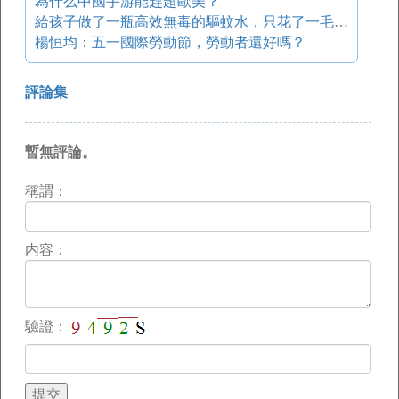
為什么中國手游能趕超歐美？
給孩子做了一瓶高效無毒的驅蚊水，只花了一毛錢哦
楊恒均：五一國際勞動節，勞動者還好嗎？
評論集
暫無評論。
稱謂：
内容：
驗證：