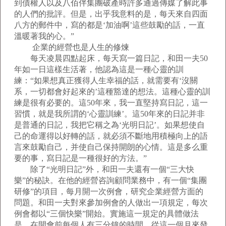
到債權人以及八佰伴集團破產時許多通過傳媒了解此事
的人們的批評。但是，出乎我意料的是，每天來自四面
八方的郵件中，寫的都是‘加油啊’這些鼓勵的話，一直
溫暖著我的心。”
企業的經營也是人生的修煉
每天凌晨四點起床，每天寫一篇日記，和田一夫50
年如一日這樣生活著，他認為這是一種心靈的訓
練：“如果想真正獲得人生幸福的話，就需要有‘沒關
系，一切都會好起來的’這種豁達的想法。這種心靈的訓
練是很有必要的。這50年來，我一直堅持寫日記，這一
習慣，就是我所謂的‘心靈訓練’。這50年來的日記并非
是普通的日記，我把它稱之為‘光明日記’。如果想使自
己的命運得以好轉的話，就必須不斷地用積極向上的語
言來鼓勵自己，并使自己保持開朗的心情。這是多么重
要的事，寫日記是一種很好的方法。”
除了“光明日記”外，和田一夫還有一個“三大快
樂”的秘訣。在他的經營咨詢顧問業務中，有一個“集團
研修”的項目，每月開一次例會，研究企業經營方面的
問題。和田一夫對來參加例會的人做出一項規定，每次
例會都以“三個快樂”開始。實施這一規定的具體做法
是，在開會前每個人有三分鐘的時間，從這一個月來發